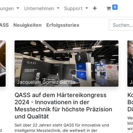
0
dungen
Unternehmen
Support
ASS
Neuigkeiten
Erfolgsstories
Jacqueline Gomez Sacras
J
QASS auf dem Härtereikongress
K
2024 - Innovationen in der
B
Messtechnik für höchste Präzision
D
und Qualität
We
Mög
Seit über 22 Jahren steht QASS für innovative und
wi
d
intelligente Messtechnik, die weltweit in der