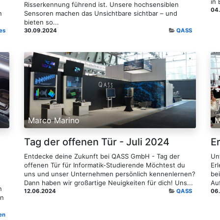
in
Risserkennung führend ist. Unsere hochsensiblen
04
n
Sensoren machen das Unsichtbare sichtbar – und
bieten so...
es
30.09.2024
QASS
Marco Marino
M
Tag der offenen Tür - Juli 2024
Er
Entdecke deine Zukunft bei QASS GmbH - Tag der
Un
offenen Tür für Informatik-Studierende Möchtest du
Er
uns und unser Unternehmen persönlich kennenlernen?
be
Dann haben wir großartige Neuigkeiten für dich! Uns...
Auf
n
12.06.2024
QASS
06
en
en