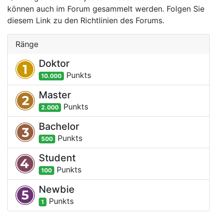
können auch im Forum gesammelt werden. Folgen Sie
diesem Link zu den Richtlinien des Forums.
Ränge
Doktor
Punkt
s
10.000
Master
Punkt
s
2.000
Bachelor
Punkt
s
500
Student
Punkt
s
100
Newbie
Punkt
s
1